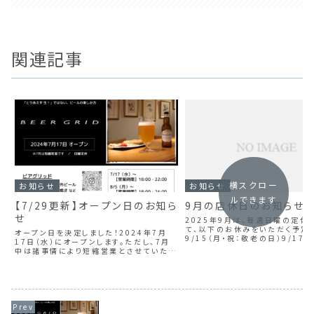
関連記事
横スクロー
お知らせ
お知らせ
ルできます
【7/29更新】オープン日のお知ら
9月の店休日のお知らせ
せ
2025年9月は、毎週日曜の定休
て、以下のお休みをいただく予定
オープン日を決定しました！2024年7月
9/15（月・祝：敬老の日）9/17（
17日（水）にオープンします。ただし、7月
9/27（土）
中は諸事情により短縮営業とさせていただ
きます。7/29（月）より、あらためて本格営
業の開始として、深夜まで営業する予定で
す。営業時間は、7/17（水）〜 … ...